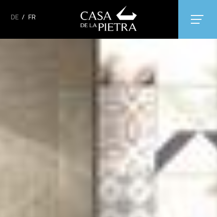
DE
/
FR