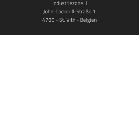
Industriezone II
John-Cockerill-Straße 1
4780
-
St. Vith
-
Belgien
T:
+32 80 22 11 68
F: +32 80 22 12 87
info@casadelapietra.be
Besuchen Sie uns auf Facebook
Montags - Freitags: 08h - 18h
Samstag: 10h - 15h
Sonntags: geschlossen
© 2010-2026 Casa de la Pietra.
Impressum
|
Datenschutz
|
AGB
|
Web